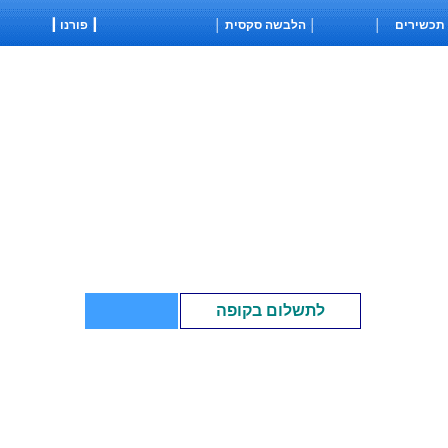
│ הלבשה סקסית │
┃ פורנו ┃
לתשלום בקופה