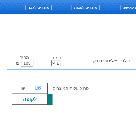
│ מוצרים לזוגות │
│ מוצרים לגבר │
│ תכשירים │
מחיר
כמות
דילדו ריאליסטי נדבק
₪
₪
סה"כ עלות המוצרים
לקופה