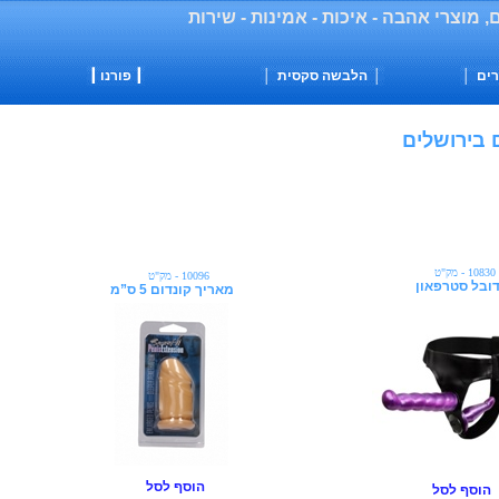
 מוצרי אהבה - איכות - אמינות - שירות
│
│
הלבשה סקסית
│
┃ פורנו ┃
10830 - מק"ט
10096 - מק"ט
ובל סטרפאון
מאריך קונדום 5 ס”מ
הוסף לסל
הוסף לסל