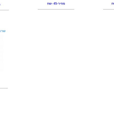
מחיר-45 -שח
מ
שרוו